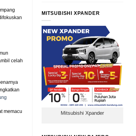
numpang
MITSUBISHI XPANDER
difokuskan
amun
ambil celah
benarnya
ingkatkan
ung
pat memacu
Mitsubishi Xpander