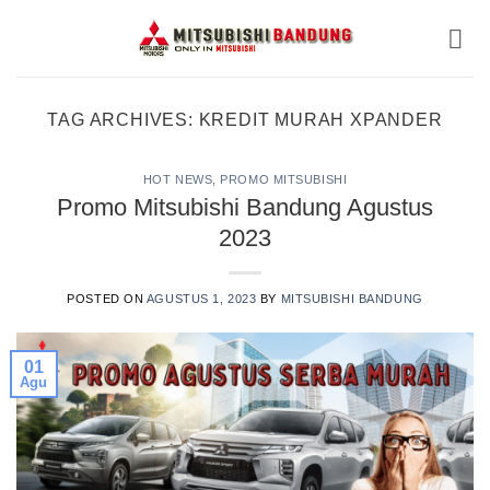
Skip
to
content
TAG ARCHIVES:
KREDIT MURAH XPANDER
HOT NEWS
,
PROMO MITSUBISHI
Promo Mitsubishi Bandung Agustus
2023
POSTED ON
AGUSTUS 1, 2023
BY
MITSUBISHI BANDUNG
01
Agu