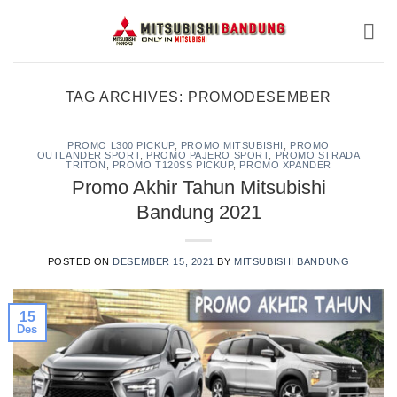
Skip
to
content
TAG ARCHIVES:
PROMODESEMBER
PROMO L300 PICKUP
,
PROMO MITSUBISHI
,
PROMO
OUTLANDER SPORT
,
PROMO PAJERO SPORT
,
PROMO STRADA
TRITON
,
PROMO T120SS PICKUP
,
PROMO XPANDER
Promo Akhir Tahun Mitsubishi
Bandung 2021
POSTED ON
DESEMBER 15, 2021
BY
MITSUBISHI BANDUNG
15
Des